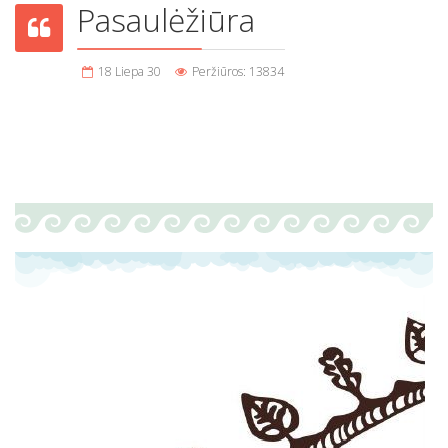
Pasaulėžiūra
18 Liepa 30
Peržiūros: 13834