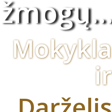
žmogų..
Mokykla
ir
Darželis