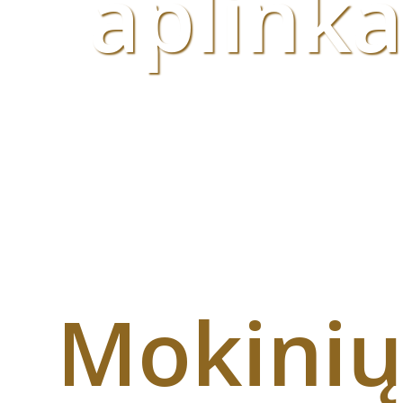
aplinka
Integruo
veiklos
Mokinių