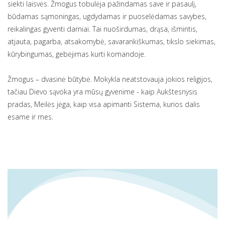
siekti laisvės. Žmogus tobulėja pažindamas save ir pasaulį,
būdamas sąmoningas, ugdydamas ir puoselėdamas savybes,
reikalingas gyventi darniai. Tai nuoširdumas, drąsa, išmintis,
atjauta, pagarba, atsakomybė, savarankiškumas, tikslo siekimas,
kūrybingumas, gebėjimas kurti komandoje.
Žmogus – dvasinė būtybė. Mokykla neatstovauja jokios religijos,
tačiau Dievo sąvoka yra mūsų gyvenime - kaip Aukštesnysis
pradas, Meilės jėga, kaip visa apimanti Sistema, kurios dalis
esame ir mes.