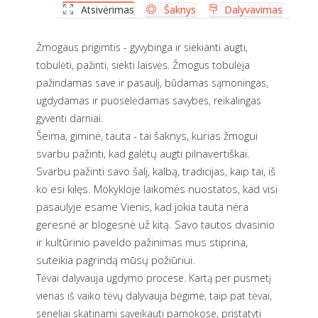
Atsivėrimas
Šaknys
Dalyvavimas
Žmogaus prigimtis - gyvybinga ir siekianti augti,
tobulėti, pažinti, siekti laisvės. Žmogus tobulėja
pažindamas save ir pasaulį, būdamas sąmoningas,
ugdydamas ir puoselėdamas savybes, reikalingas
gyventi darniai.
Šeima, giminė, tauta - tai šaknys, kurias žmogui
svarbu pažinti, kad galėtų augti pilnavertiškai.
Svarbu pažinti savo šalį, kalbą, tradicijas, kaip tai, iš
ko esi kilęs. Mokykloje laikomės nuostatos, kad visi
pasaulyje esame Vienis, kad jokia tauta nėra
geresnė ar blogesnė už kitą. Savo tautos dvasinio
ir kultūrinio paveldo pažinimas mus stiprina,
suteikia pagrindą mūsų požiūriui.
Tėvai dalyvauja ugdymo procese. Kartą per pusmetį
vienas iš vaiko tėvų dalyvauja bėgime, taip pat tėvai,
seneliai skatinami sąveikauti pamokose, pristatyti