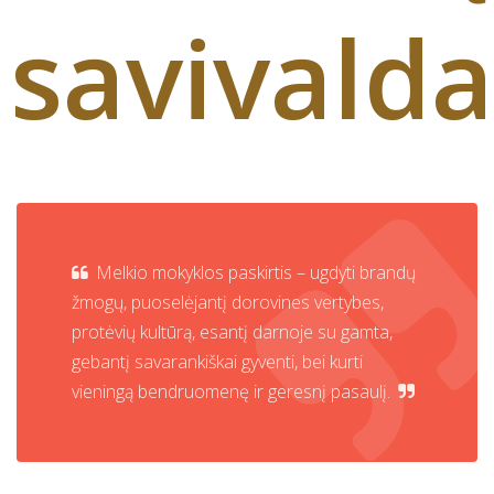
savivalda
Melkio mokyklos paskirtis – ugdyti brandų
žmogų, puoselėjantį dorovines vertybes,
protėvių kultūrą, esantį darnoje su gamta,
gebantį savarankiškai gyventi, bei kurti
vieningą bendruomenę ir geresnį pasaulį.