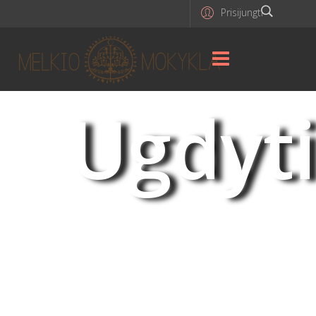
Prisijungti
Ugdyti
brandų