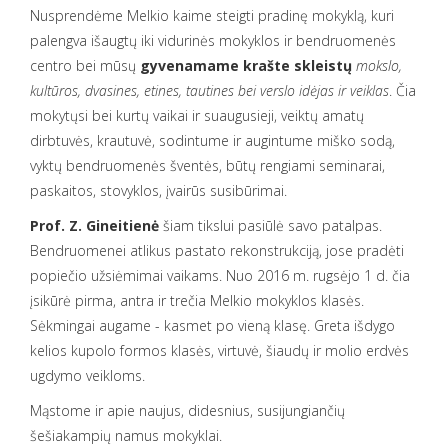
Nusprendėme Melkio kaime steigti pradinę mokyklą, kuri
palengva išaugtų iki vidurinės mokyklos ir bendruomenės
centro bei mūsų
gyvenamame krašte skleistų
mokslo,
kultūros, dvasines, etines, tautines bei verslo idėjas ir veiklas
. Čia
mokytųsi bei kurtų vaikai ir suaugusieji, veiktų amatų
dirbtuvės, krautuvė, sodintume ir augintume miško sodą,
vyktų bendruomenės šventės, būtų rengiami seminarai,
paskaitos, stovyklos, įvairūs susibūrimai.
Prof. Z. Gineitienė
šiam tikslui pasiūlė savo patalpas.
Bendruomenei atlikus pastato rekonstrukciją, jose pradėti
popiečio užsiėmimai vaikams. Nuo 2016 m. rugsėjo 1 d. čia
įsikūrė pirma, antra ir trečia Melkio mokyklos klasės.
Sėkmingai augame - kasmet po vieną klasę. Greta išdygo
kelios kupolo formos klasės, virtuvė, šiaudų ir molio erdvės
ugdymo veikloms.
Mąstome ir apie naujus, didesnius, susijungiančių
šešiakampių namus mokyklai.