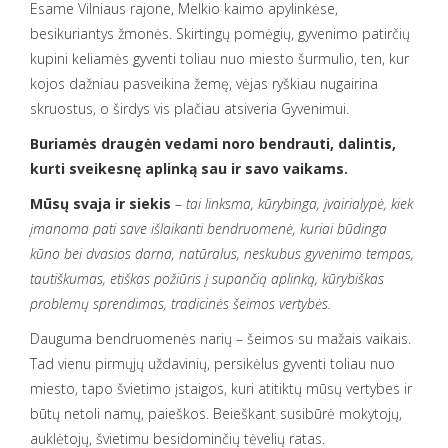
Esame Vilniaus rajone, Melkio kaimo apylinkėse,
besikuriantys žmonės. Skirtingų pomėgių, gyvenimo patirčių
kupini keliamės gyventi toliau nuo miesto šurmulio, ten, kur
kojos dažniau pasveikina žemę, vėjas ryškiau nugairina
skruostus, o širdys vis plačiau atsiveria Gyvenimui.
Buriamės draugėn vedami noro bendrauti, dalintis,
kurti sveikesnę aplinką sau ir savo vaikams.
Mūsų svaja ir siekis
–
tai linksma, kūrybinga, įvairialypė, kiek
įmanoma pati save išlaikanti bendruomenė, kuriai būdinga
kūno bei dvasios darna, natūralus, neskubus gyvenimo tempas,
tautiškumas, etiškas požiūris į supančią aplinką, kūrybiškas
problemų sprendimas, tradicinės šeimos vertybės.
Dauguma bendruomenės narių – šeimos su mažais vaikais.
Tad vienu pirmųjų uždavinių, persikėlus gyventi toliau nuo
miesto, tapo švietimo įstaigos, kuri atitiktų mūsų vertybes ir
būtų netoli namų, paieškos. Beieškant susibūrė mokytojų,
auklėtojų, švietimu besidominčių tėvelių ratas.